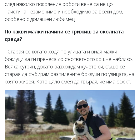
след няколко поколения роботи вече са нещо
наистина незаменимо и необходимо за всеки дом,
особено с домашен любимец.
По какви малки начини се грижиш за околната
среда?
- Старая се когато ходя по улицата и видя малки
боклуци да ги пренеса до съответното кошче наблизо.
Всяка сутрин, докато разхождам кучето си, също се
старая да събирам разпилените боклуци по улицата, на
която живея. Като цяло смея да твърдя, че има ефект.