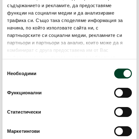
съдържанието и рекламите, да предоставяме
функции на социални медии и да анализираме
трафика си. Също така споделяме информация за
начина, по който използвате сайта ни, с
партньорските си социални медии, рекламните си
партньори и партньори за анализ, които може да я
комбинират с друга предоставена им от Вас
информация или с такава, която са събрали от
ползването от Ваша страна на услугите им. Ако
Избор
продължавате да използвате нашия уебсайт, Вие се
Необходими
на
съгласявате с нашите "бисквитки". Можете да
съгласие
оттеглите съгласието си от тези, които не са
Функционални
задължителни за правилното функциониране на
сайта, като кликнете в съответното квадратче. За
повече информация:
Политика за използване на
Статистически
бисквитки (cookies)"
.
Прочети повече...
Маркетингови