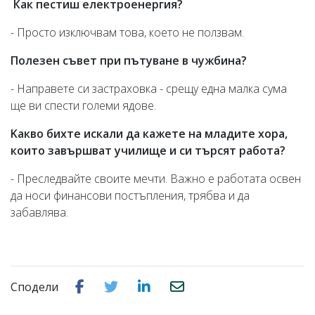
Как пестиш електроенергия?
- Просто изключвам това, което не ползвам.
Полезен съвет при пътуване в чужбина?
- Направете си застраховка - срещу една малка сума
ще ви спести големи ядове.
Kакво бихте искали да кажете на младите хора,
които
завършват
училище и
си
търсят работа?
- Преследвайте своите мечти.
Важно е работата освен
да носи финансови постъпления, трябва и да
забавлява.
Сподели