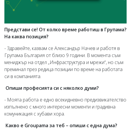
Представи се! От колко време работиш в Групама?
На каква позиция?
- Здравейте, казвам се Александър Начев и работя в
Групама България от близо 9 години. В момента съм
мениджър на отдел „Инфраструктура и мрежи“, но съм
преминал през редица позиции по време на работата
си в компанията.
Опиши професията си с няколко думи?
- Моята работа е едно всекидневно предизвикателство
изпълнено с много интересни моменти и градивна
комуникация с хубави хора.
Какво е Groupama за теб – опиши с една дума?