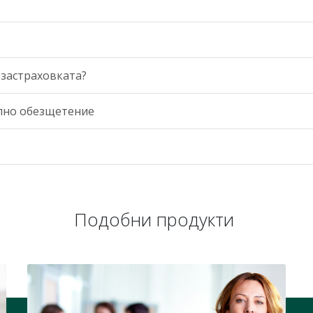
 застраховката?
елно обезщетение
Подобни продукти