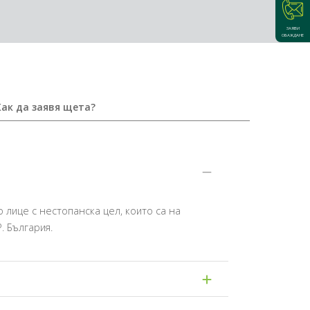
ЗАЯВИ
ОБАЖДАНЕ
Как да заявя щета?
лице с нестопанска цел, които са на
. България.