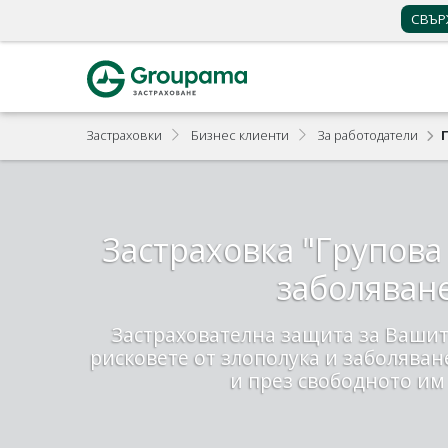
СВЪР
0700 123 32
+359 2 902 481
Намери агенция
Партньорска 
Застраховки
Бизнес клиенти
За работодатели
Застраховка "Групова
заболяван
Застрахователна защита за Вашит
рисковете от злополука и заболяван
и през свободното им