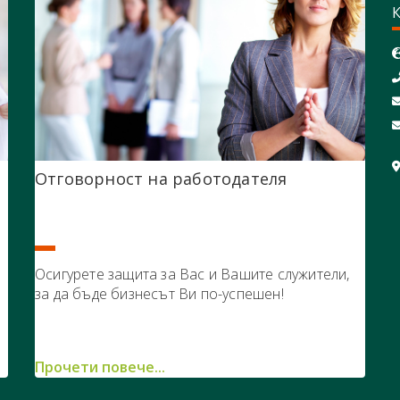
Отговорност на работодателя
Осигурете защита за Вас и Вашите служители,
за да бъде бизнесът Ви по-успешен!
Прочети повече...