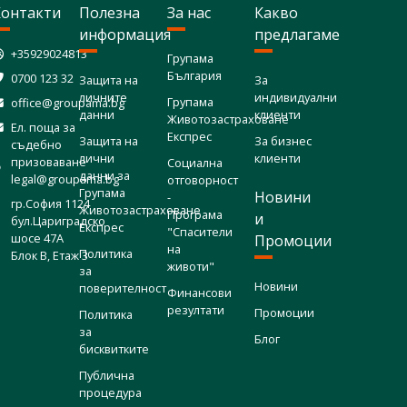
Контакти
Полезна
За нас
Какво
информация
предлагаме
+35929024813
Групама
България
0700 123 32
Защита на
За
личните
индивидуални
Групама
office@groupama.bg
данни
клиенти
Животозастраховане
Ел. поща за
Експрес
Защита на
За бизнес
съдебно
лични
клиенти
призоваване
Социална
данни за
legal@groupama.bg
отговорност
Групама
Новини
-
гр.София 1124
Животозастраховане
Програма
и
бул.Цариградско
Експрес
"Спасители
шосе 47А
Промоции
на
Политика
Блок В, Етаж 3
животи"
за
Новини
поверителност
Финансови
резултати
Промоции
Политика
за
Блог
бисквитките
Публична
процедура