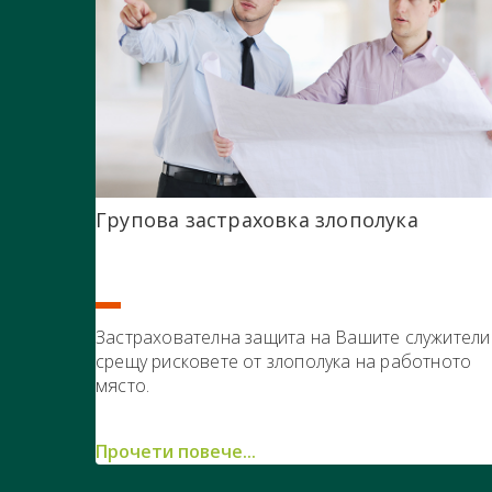
Групова застраховка злополука
Застрахователна защита на Вашите служители
срещу рисковете от злополука на работното
място.
Прочети повече...