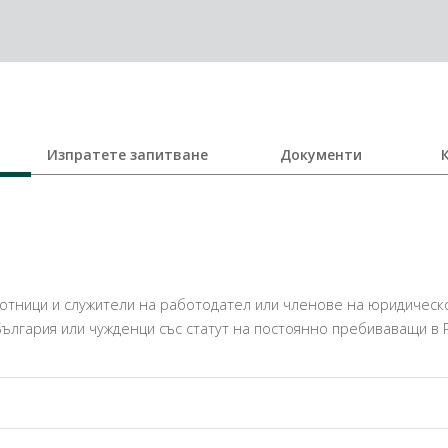
Изпратете запитване
Документи
отници и служители на работодател или членове на юридическо 
. България или чужденци със статут на постоянно пребиваващи в Р