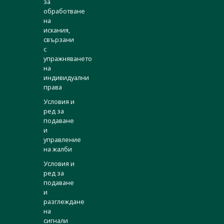
за
обработване
на
искания,
свързани
с
упражняването
на
индивидуални
права
Условия и
ред за
подаване
и
управление
на жалби
Условия и
ред за
подаване
и
разглеждане
на
сигнали