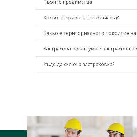
Твоите предимства
Какво покрива застраховката?
Какво е териториалното покритие на
Застрахователна сума и застраховат
Къде да сключа застраховка?