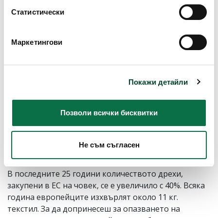
повече информация:
Политика за използване на
Статистически
бисквитки (cookies)"
.
Маркетингови
Покажи детайли
Позволи всички бисквитки
Не съм съгласен
ДРЕХИТЕ, С КОИТО СЕ РАЗДЕЛЯШ
В последните 25 години количеството дрехи,
закупени в ЕС на човек, се е увеличило с 40%. Всяка
година европейците изхвърлят около 11 кг.
текстил. За да допринесеш за опазването на