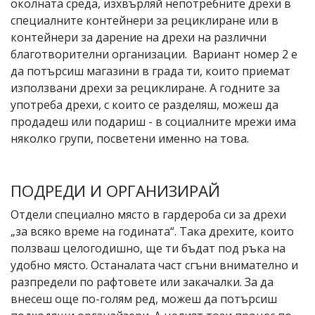
околната среда, изхвърляй непотребните дрехи в
специалните контейнери за рециклиране или в
контейнери за дарение на дрехи на различни
благотворителни организации. Вариант номер 2 е
да потърсиш магазини в града ти, които приемат
използвани дрехи за рециклиране. А годните за
употреба дрехи, с които се разделяш, можеш да
продадеш или подариш - в социалните мрежи има
няколко групи, посветени именно на това.
ПОДРЕДИ И ОРГАНИЗИРАЙ
Отдели специално място в гардероба си за дрехи
„за всяко време на годината“. Така дрехите, които
ползваш целогодишно, ще ти бъдат под ръка на
удобно място. Останалата част сгъни внимателно и
разпредели по рафтовете или закачалки. За да
внесеш още по-голям ред, можеш да потърсиш