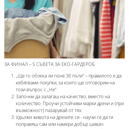
ЗА ФИНАЛ – 5 СЪВЕТА ЗА ЕКО-ГАРДЕРОБ
„Ще го облека ли поне 30 пъти“ – правилото е да
избягваме покупки, за които ще отговорим на
този въпрос с „Не“.
Започни да залагаш на качество, вместо на
количество. Проучи устойчиви марки дрехи и (при
възможност) пазарувай от тях.
Удължи живота на дрехите си - научи се да ги
поправяш сам или намери добър шивач.