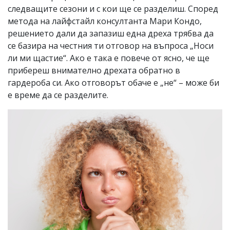
следващите сезони и с кои ще се разделиш. Според
метода на лайфстайл консултанта Мари Кондо,
решението дали да запазиш една дреха трябва да
се базира на честния ти отговор на въпроса „Носи
ли ми щастие“. Ако е така е повече от ясно, че ще
прибереш внимателно дрехата обратно в
гардероба си. Ако отговорът обаче е „не“ – може би
е време да се разделите.