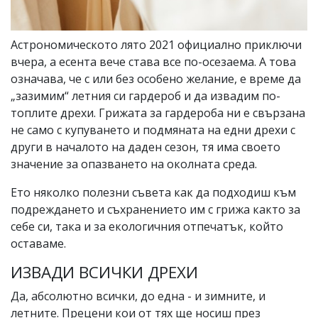
Астрономическото лято 2021 официално приключи
вчера, а есента вече става все по-осезаема. А това
означава, че с или без особено желание, е време да
„зазимим“ летния си гардероб и да извадим по-
топлите дрехи. Грижата за гардероба ни е свързана
не само с купуването и подмяната на едни дрехи с
други в началото на даден сезон, тя има своето
значение за опазването на околната среда.
Ето няколко полезни съвета как да подходиш към
подреждането и съхранението им с грижа както за
себе си, така и за екологичния отпечатък, който
оставаме.
ИЗВАДИ ВСИЧКИ ДРЕХИ
Да, абсолютно всички, до една - и зимните, и
летните. Прецени кои от тях ще носиш през