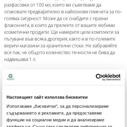
разфасовки от 100 мл, които ви съветваме да
опаковате предварително в найлонови пликчета за по-
голяма сигурност. Може да се снабдите с празни
флакончета, в които да прелеете от вашите любими
козметични продукти. Ще намерите цели комплекти за
пътуване във всяка дрогерия, както и в по-големите
вериги магазини за хранителни стоки. Не забравяйте
все пак, че общото количество течности не бива да
надвишава 1 л.
Батерии
Ако и вие сте от хората, които носят навсякъде със
себе си любимия фотоапарат, то най-вероятно сте
Настоящият сайт използва бисквитки
решили да се подсигурите и с резервни батерии. Но не
забравяйте, че те не са разрешени за пренасяне в
Използваме „бисквитки“, за да персонализираме
ръчния багаж от повечето авиолинии, а и на почти
съдържанието и рекламите, да предоставяме
всяко летище има магазин, от който може да закупите
функции на социални медии и да анализираме
нови при необходимост.
трафика си. Също така споделяме информация за