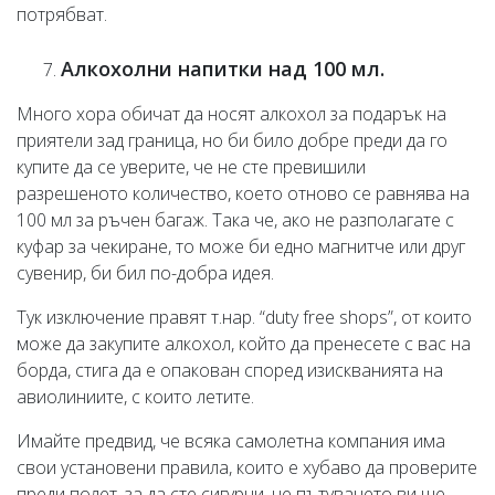
потрябват.
Алкохолни напитки над 100 мл.
Много хора обичат да носят алкохол за подарък на
приятели зад граница, но би било добре преди да го
купите да се уверите, че не сте превишили
разрешеното количество, което отново се равнява на
100 мл за ръчен багаж. Така че, ако не разполагате с
куфар за чекиране, то може би едно магнитче или друг
сувенир, би бил по-добра идея.
Тук изключение правят т.нар. “duty free shops”, от които
може да закупите алкохол, който да пренесете с вас на
борда, стига да е опакован според изискванията на
авиолиниите, с които летите.
Имайте предвид, че всяка самолетна компания има
свои установени правила, които е хубаво да проверите
преди полет, за да сте сигурни, че пътуването ви ще