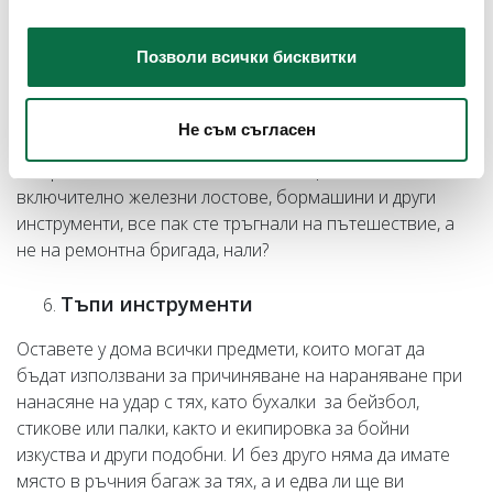
случайно решите да се приведете в перфектен външен
вид по време на полет.
Позволи всички бисквитки
Работни инструменти
Не съм съгласен
Съветваме ви да не взимате
предмети, които могат да
застрашат безопасността на пътниците на самолета,
включително железни лостове, бормашини и други
инструменти, все пак сте тръгнали на пътешествие, а
не на ремонтна бригада, нали?
Тъпи инструменти
Оставете у дома всички предмети, които могат да
бъдат използвани за причиняване на нараняване при
нанасяне на удар с тях, като бухалки за бейзбол,
стикове или палки, както и екипировка за бойни
изкуства и други подобни. И без друго няма да имате
място в ръчния багаж за тях, а и едва ли ще ви