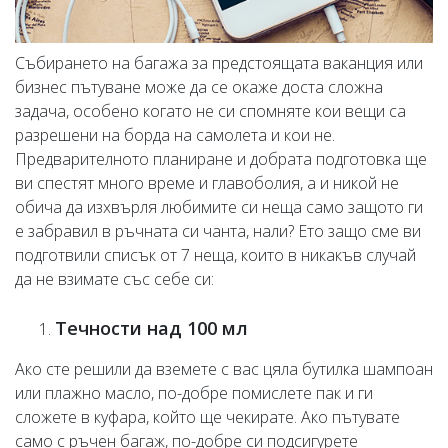
Събирането на багажа за предстоящата ваканция или
бизнес пътуване може да се окаже доста сложна
задача, особено когато не си спомняте кои вещи са
разрешени на борда на самолета и кои не.
Предварителното планиране и добрата подготовка ще
ви спестят много време и главоболия, а и никой не
обича да изхвърля любимите си неща само защото ги
е забравил в ръчната си чанта, нали? Ето защо сме ви
подготвили списък от 7 неща, които в никакъв случай
да не взимате със себе си:
Течности над 100 мл
Ако сте решили да вземете с вас цяла бутилка шампоан
или плажно масло, по-добре помислете пак и ги
сложете в куфара, който ще чекирате. Ако пътувате
само с ръчен багаж, по-добре си подсигурете