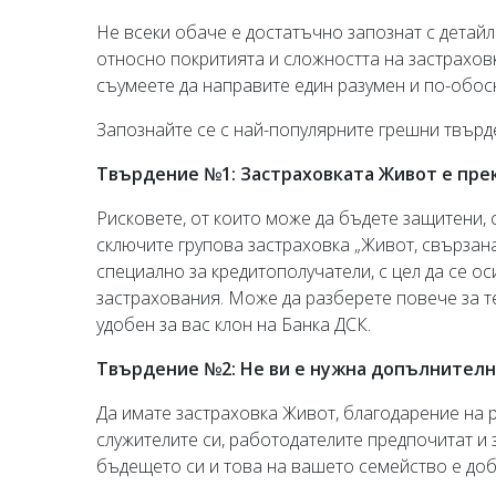
Не всеки обаче е достатъчно запознат с детай
относно покритията и сложността на застраховк
съумеете да направите един разумен и по-обосн
Запознайте се с най-популярните грешни твърд
Твърдение №1: Застраховката Живот е пре
Рисковете, от които може да бъдете защитени, 
сключите групова застраховка „Живот, свързана
специално за кредитополучатели, с цел да се о
застрахования. Може да разберете повече за те
удобен за вас клон на Банка ДСК.
Твърдение №2: Не ви е нужна допълнителна
Да имате застраховка Живот, благодарение на 
служителите си, работодателите предпочитат и 
бъдещето си и това на вашето семейство е добр