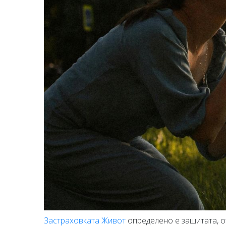
Застраховката Живот
определено е защитата, о