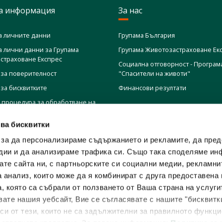
а информация
За нас
а личните данни
Групама България
а лични данни за Групама
Групама Животозастраховане Ек
страховане Експрес
Социална отговорност - Програм
 за поверителност
"Спасители на животи"
 за бисквитките
Финансови резултати
 процедура за обработване на
свързани с упражняването на
ални права
ва бисквитки
и ред за подаване и управление
 за да персонализираме съдържанието и рекламите, да пре
дии и да анализираме трафика си. Също така споделяме ин
и ред за подаване и разглеждане
вате сайта ни, с партньорските си социални медии, рекламни
ли по ЗЗЛПСПОИН
а анализ, които може да я комбинират с друга предоставена 
ние за поверителност във
, която са събрали от ползването от Ваша страна на услуги
 уреждане на претенции по
ате нашия уебсайт, Вие се съгласявате с нашите "бисквитк
вателни договори
 си от тези, които не са задължителни за правилното функц