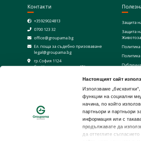
Контакти
Полезн
+35929024813
Защита н
0700 123 32
Защита н
Животоза
office@groupama.bg
Ел. поща за съдебно призоваване
Политика
legal@groupama.bg
Политика
гр.София 1124
Публична
бул.Цариградско шосе 47А
искания, 
Блок В, Етаж 3
индивиду
Настоящият сайт използ
Условия 
Използваме „бисквитки“,
на жалби
функции на социални ме
Условия 
начина, по който използ
на сигна
партньори и партньори з
Уведомле
информация или с такава
връзка с
продължавате да използв
застрахо
да оттеглите съгласието