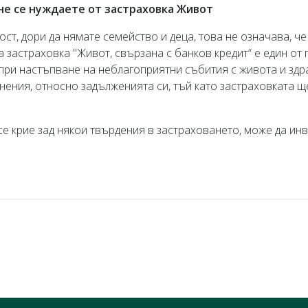
не се нуждаете от застраховка Живот
т, дори да нямате семейство и деца, това не означава, че
 застраховка "Живот, свързана с банков кредит“ е един от 
при настъпване на неблагоприятни събития с живота и здрав
нения, относно задълженията си, тъй като застраховката щ
о се крие зад някои твърдения в застраховането, може да ин