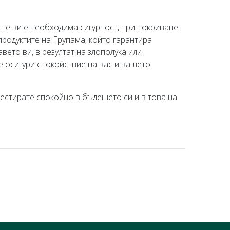
 не ви е необходима сигурност, при покриване
продуктите на Групама, който гарантира
ето ви, в резултат на злополука или
е осигури спокойствие на вас и вашето
вестирате спокойно в бъдещето си и в това на