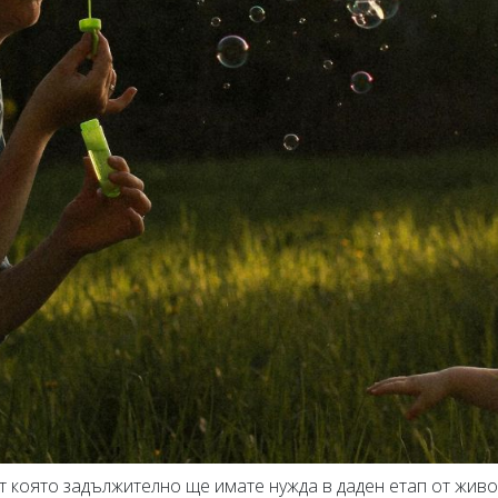
т която задължително ще имате нужда в даден етап от живо