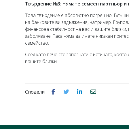
Твърдение №3: Нямате семеен партньор и 
Това твърдение е абсолютно погрешно. Всъщнос
на банковите ви задължения, например. Групова
финансова стабилност на вас и вашите близки, 
заболяване. Така няма да имате никакви притес
семейство.
След като вече сте запознати с истината, коят
вашите близки.
Сподели