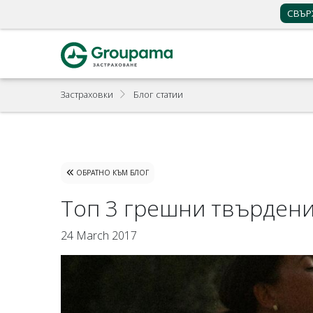
СВЪР
0700 123 32
+359 2 902 481
Намери агенция
Партньорска 
Застраховки
Блог статии
ОБРАТНО КЪМ БЛОГ
Топ 3 грешни твърдени
24 March 2017