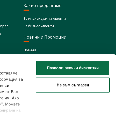
Какво предлагаме
За индивидуални клиенти
спрес
За бизнес клиенти
а
Новини и Промоции
Новини
Промоции
Блог
Позволи всички бисквитки
доставяме
формация за
Не съм съгласен
те си
им от Вас
те им. Ако
и". Можете
иониране на