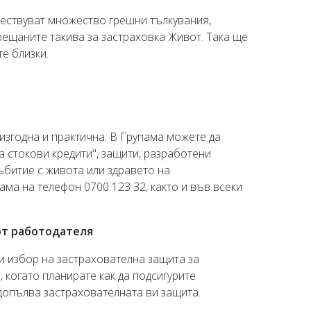
ществуват множество грешни тълкувания,
рещаните такива за застраховка Живот. Така ще
е близки.
изгодна и практична. В Групама можете да
а стокови кредити", защити, разработени
ъбитие с живота или здравето на
ама на телефон 0700 123 32, както и във всеки
 от работодателя
и избор на застрахователна защита за
 когато планирате как да подсигурите
 допълва застрахователната ви защита.