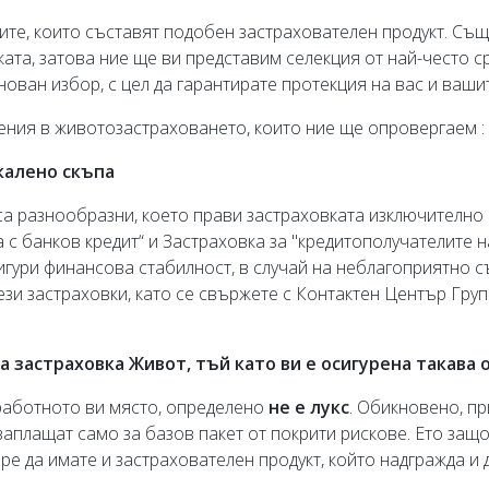
лите, които съставят подобен застрахователен продукт. Съ
ата, затова ние ще ви представим селекция от най-често с
ован избор, с цел да гарантирате протекция на вас и вашит
ения в животозастраховането, които ние ще опровергаем :
калено скъпа
са разнообразни, което прави застраховката изключително 
 с банков кредит“ и Застраховка за "кредитополучателите н
сигури финансова стабилност, в случай на неблагоприятно с
зи застраховки, като се свържете с Контактен Център Груп
 застраховка Живот, тъй като ви е осигурена такава
работното ви място, определено
не е лукс
. Обикновено, пр
заплащат само за базов пакет от покрити рискове. Ето защо,
е да имате и застрахователен продукт, който надгражда и