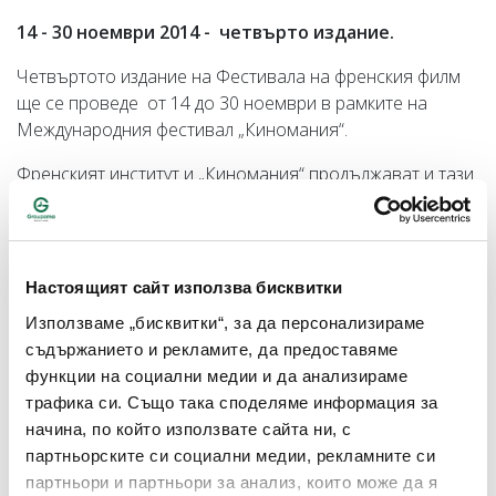
14 - 30 ноември 2014 - четвърто издание.
Четвъртото издание на Фестивала на френския филм
ще се проведе от 14 до 30 ноември в рамките на
Международния фестивал „Киномания“.
Френският институт и „Киномания“ продължават и тази
година успешното си партньорство, за да представят
на публиката десет нови френски филма, специално
подбрани на фестивала в Кан 2014.
Настоящият сайт използва бисквитки
Фестивалът
се реализира с подкрепата на Peugeot,
Groupama, Telus, BNP Paribas, Hilton, Avène, Schneider
Използваме „бисквитки“, за да персонализираме
Electric и TV5 monde.
съдържанието и рекламите, да предоставяме
функции на социални медии и да анализираме
Графикът на прожекциите можете да видите на сайта
трафика си. Също така споделяме информация за
на Френския институт - моля натиснете
тук
.
начина, по който използвате сайта ни, с
партньорските си социални медии, рекламните си
партньори и партньори за анализ, които може да я