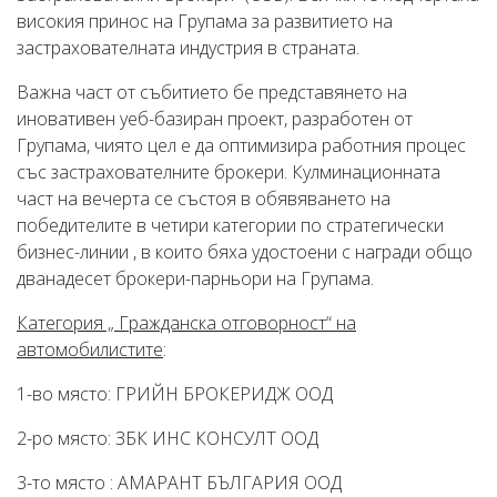
високия принос на Групама за развитието на
застрахователната индустрия в страната.
Важна част от събитието бе представянето на
иновативен уеб-базиран проект, разработен от
Групама, чиято цел е да оптимизира работния процес
със застрахователните брокери. Кулминационната
част на вечерта се състоя в обявяването на
победителите в четири категории по стратегически
бизнес-линии , в които бяха удостоени с награди общо
дванадесет брокери-парньори на Групама.
Категория „ Гражданска отговорност“ на
автомобилистите
:
1-во място: ГРИЙН БРОКЕРИДЖ ООД
2-ро място: ЗБК ИНС КОНСУЛТ ООД
3-то място : АМАРАНТ БЪЛГАРИЯ ООД