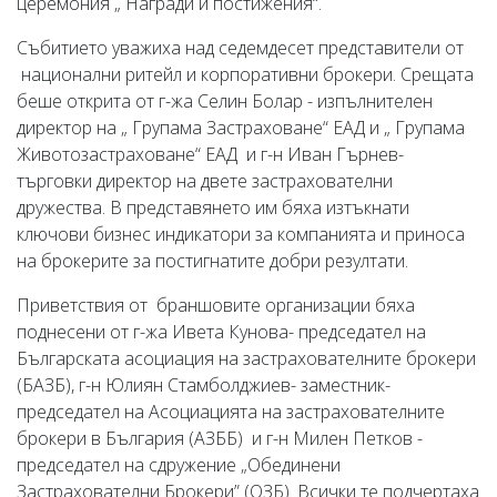
церемония „ Награди и постижения“.
Събитието уважиха над седемдесет представители от
национални ритейл и корпоративни брокери. Срещата
беше открита от г-жа Селин Болар - изпълнителен
директор на „ Групама Застраховане“ ЕАД и „ Групама
Животозастраховане“ ЕАД и г-н Иван Гърнев-
търговки директор на двете застрахователни
дружества. В представянето им бяха изтъкнати
ключови бизнес индикатори за компанията и приноса
на брокерите за постигнатите добри резултати.
Приветствия от браншовите организации бяха
поднесени от г-жа Ивета Кунова- председател на
Българската асоциация на застрахователните брокери
(БАЗБ), г-н Юлиян Стамболджиев- заместник-
председател на Асоциацията на застрахователните
брокери в България (АЗББ) и г-н Милен Петков -
председател на сдружение „Обединени
Застрахователни Брокери” (ОЗБ). Всички те подчертаха