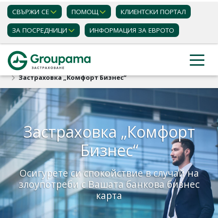
СВЪРЖИ СЕ
ПОМОЩ
КЛИЕНТСКИ ПОРТАЛ
ЗА ПОСРЕДНИЦИ
ИНФОРМАЦИЯ ЗА ЕВРОТО
Застраховки
Бизнес клиенти
Застраховка „Комфорт Бизнес“
Застраховка „Комфорт
Бизнес“
Осигурете си спокойствие в случай на
злоупотреби с Вашата банкова бизнес
карта