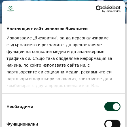
Настоящият сайт използва бисквитки
Използваме „бисквитки“, за да персонализираме
Описание
съдържанието и рекламите, да предоставяме
функции на социални медии и да анализираме
трафика си. Също така споделяме информация за
Къде да сключа застраховка?
начина, по който използвате сайта ни, с
партньорските си социални медии, рекламните си
Документи
партньори и партньори за анализ, които може да я
комбинират с друга предоставена им от Вас
информация или с такава, която са събрали от
ползването от Ваша страна на услугите им. Ако
Общи условия и
Избор
СВАЛИ
други документи
продължавате да използвате нашия уебсайт, Вие се
Необходими
на
съгласявате с нашите "бисквитки". Можете да
съгласие
оттеглите съгласието си от тези, които не са
Функционални
Информационен
задължителни за правилното функциониране на
СВАЛИ