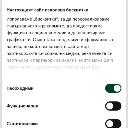
Срок на застраховката
Настоящият сайт използва бисквитки
Използваме „бисквитки“, за да персонализираме
Застрахователна сума и
застрахователно обезщетение
съдържанието и рекламите, да предоставяме
функции на социални медии и да анализираме
Как се заплаща премията по тази
трафика си. Също така споделяме информация за
застраховка?
начина, по който използвате сайта ни, с
партньорските си социални медии, рекламните си
партньори и партньори за анализ, които може да я
комбинират с друга предоставена им от Вас
информация или с такава, която са събрали от
ползването от Ваша страна на услугите им. Ако
Избор
Къде да сключа застраховка?
продължавате да използвате нашия уебсайт, Вие се
Необходими
на
съгласявате с нашите "бисквитки". Можете да
съгласие
Документи
оттеглите съгласието си от тези, които не са
Функционални
задължителни за правилното функциониране на
Как да заявя щета?
сайта, като кликнете в съответното квадратче. За
повече информация:
Политика за използване на
Статистически
ПОДОБНИ ПРОДУКТИ