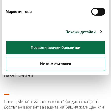
бисквитки (cookies)"
.
Маркетингови
Покажи детайли
Позволи всички бисквитки
Не съм съгласен
Пакет „Мини“
Пакет „Мини“ към застраховка “Кредитна защита“.
Достъпен вариант за защита на Вашия жилищен или