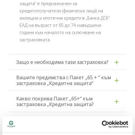
защита“ е предназначен за
кредитополучатели (физически лица) на
жилищни и ипотечни кредити в „Банка ДСК“
ЕАД на възраст от 65 до 74 навършени
години към началото на сключване на
застраховката.
Защо е необходима тази застраховка?
Вашите предимства с Пакет „65 + “ към
застраховка „Кредитна защита“
Какво покрива Пакет „65+“ към
застраховка „Кредитна защита?
Какво е териториалното покритие на
застраховката?