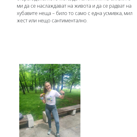
ми да се наслаждават на живота и да се радват на
хубавите неща – било то само с една усмивка, мил
жест или нещо сантиментално.