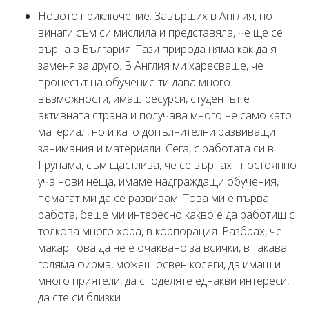
Новото приключение. Завърших в Англия, но
винаги съм си мислила и представяла, че ще се
върна в България. Тази природа няма как да я
заменя за друго. В Англия ми харесваше, че
процесът на обучение ти дава много
възможности, имаш ресурси, студентът е
активната страна и получава много не само като
материал, но и като допълнителни развиващи
занимания и материали. Сега, с работата си в
Групама, съм щастлива, че се върнах - постоянно
уча нови неща, имаме надграждащи обучения,
помагат ми да се развивам. Това ми е първа
работа, беше ми интересно какво е да работиш с
толкова много хора, в корпорация. Разбрах, че
макар това да не е очаквано за всички, в такава
голяма фирма, можеш освен колеги, да имаш и
много приятели, да споделяте еднакви интереси,
да сте си близки.