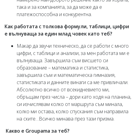
така и за компанията, за да може да е
платежоспособна и конкурентна.
Как работата с толкова формули, таблици, цифри
е вълнуваща за един млад човек като теб?
Макар да звучи техническо, да се работи с много
цифри, с таблици и анализи, за мен работата ми е
вълнуваща. Завършила съм висшето си
образование – математика и статистика,
завършила съм и математическа гимназия,
статистиката и данните винаги са ме привличали.
Абсолютно всичко от всекидневието ми,
обръщам през числа – дори като ходя на планина,
си изчислявам колко от маршрута съм минала,
колко ми остава, колко спускания съм направила
на ските…Всичко минава през тази призма.
Какво е Groupama за теб?