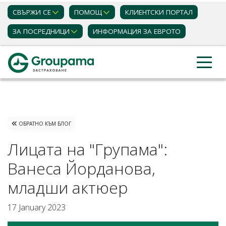
СВЪРЖИ СЕ
ПОМОЩ
КЛИЕНТСКИ ПОРТАЛ
ЗА ПОСРЕДНИЦИ
ИНФОРМАЦИЯ ЗА ЕВРОТО
Застраховки
Блог статии
ОБРАТНО КЪМ БЛОГ
Лицата на "Групама":
Ванеса Йорданова,
младши актюер
17 January 2023