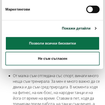
мен това не беше от значение. Вече мисля доста
повече за това и смятам, че никой не може да
Маркетингови
избегне всички рискове, всичко се случва, още
повече на фона на тези екстремни промени в
климата. А нищо не коства да се застраховаш, да
помислиш предварително, не хората да се вайкат
Покажи детайли
впоследствие, без да има какво да направят.
Могат толкова много да си спестят
Позволи всички бисквитки
предварително.
Разкажи как разпускаш, как прекарваш
Не съм съгласен
свободното си време? Каза, че природата на
България не я заменяш за нищо.
От малка съм отгледана със спорт, винаги много
неща съм тренирала. За мен е много важно да се
движа и да съм сред природата. В момента ходя
на фитнес, на кик-бокс, на народни танци и на
йога от време на време. Ставам в пет, ходя да
тренирам преди работа, на танци съм вечер, а