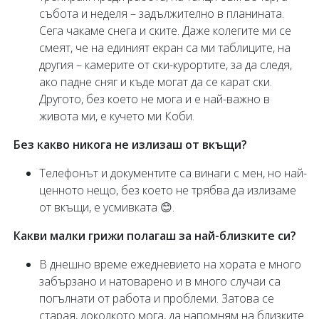
събота и неделя – задължително в планината.
Сега чакаме снега и ските. Даже колегите ми се
смеят, че на единият екран са ми таблиците, на
другия – камерите от ски-курортите, за да следя,
ако падне сняг и къде могат да се карат ски.
Другото, без което не мога и е най-важно в
живота ми, е кучето ми Коби.
Без какво никога не излизаш от вкъщи?
Телефонът и документите са винаги с мен, но най-
ценното нещо, без което не трябва да излизаме
от вкъщи, е усмивката 😊.
Какви малки грижи полагаш за най-близките си?
В днешно време ежедневието на хората е много
забързано и натоварено и в много случаи са
погълнати от работа и проблеми. Затова се
старая, доколкото мога, да напомням на близките