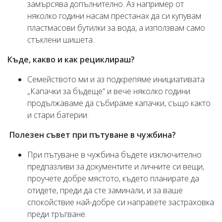
замърсява допълнително. Аз например от
няколко години насам престанах да си купувам
пластмасови бутилки за вода, а използвам само
стъклени шишета.
Къде, какво и как рециклираш?
Семейството ми и аз подкрепяме инициативата
„Капачки за бъдеще“ и вече няколко години
продължаваме да събираме капачки, също както
и стари батерии.
Полезен съвет при пътуване в чужбина?
При пътуване в чужбина бъдете изключително
предпазливи за документите и личните си вещи,
проучете добре мястото, където планирате да
отидете, преди да сте заминали, и за ваше
спокойствие най-добре си направете застраховка
преди тръгване.