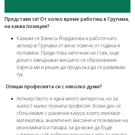
Представи се! От колко време работиш в Групама,
на каква позиция?
Казвам се Ванеса Йорданова и работя като
актюер в Групама от вече повече от година и
половина. Преди това започнах на стаж, още
докато завършвах висшето си образование.
Хареса ми и реших да продължа да се развивам
тук.
Опиши професията си с няколко думи?
Актюерството е една много интересна, но за
жалост малко позната професия. Всеки ден се
сблъскваме с различни казуси, които изискват
математика, аналитично мислене и познаване на
икономиката и пазара, за да може да бъде
намерено най-доброто решение както за хората,